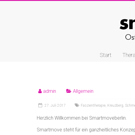
Start
Thera
admin
Allgemein
27. Juli 2017
Faszientherapie
,
Kreuzberg
,
Schme
Herzlich Willkommen bei Smartmoveberlin.
Smartmove steht für ein ganzheitliches Konze