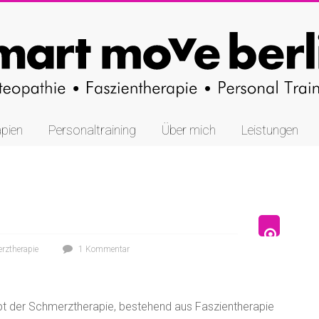
pien
Personaltraining
Über mich
Leistungen
rztherapie
1 Kommentar
pt der Schmerztherapie, bestehend aus Faszientherapie