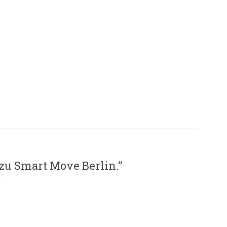
u Smart Move Berlin.
“
r