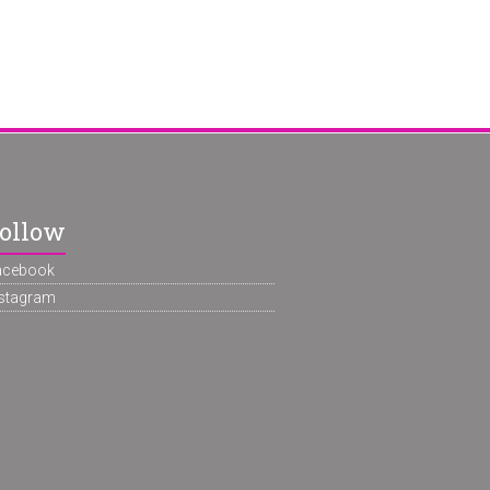
ollow
acebook
nstagram